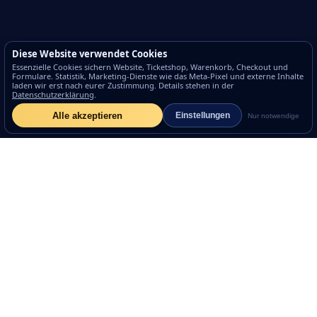
Diese Website verwendet Cookies
Essenzielle Cookies sichern Website, Ticketshop, Warenkorb, Checkout und
Formulare. Statistik, Marketing-Dienste wie das Meta-Pixel und externe Inhalte
laden wir erst nach eurer Zustimmung. Details stehen in der
Datenschutzerklärung
.
Alle akzeptieren
Einstellungen
Nur notwendige
Eckernförder Oktoberfest
Das größte Oktoberfest nördlich des Nord-Ostsee-
Kanals.
Die EOF-App downloaden und sparen